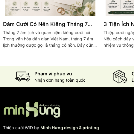
Đám Cưới Có Nên Kiêng Tháng 7
3 Tiện Ích 
Âm Lịch Không? Góc Nhìn Từ Thiệp
Hiện Đại M
Tháng 7 âm lịch và quan niệm kiêng cưới hỏi
Thiệp cưới ngày
Cưới WID
Chọn
Trong văn hóa dân gian Việt Nam, tháng 7 âm
Nếu cách đây v
lịch thường được gọi là tháng cô hồn. Đây cũng
nhiệm vụ thông 
là thời điểm gắn với lễ Vu Lan và lễ Xá...
chức hôn lễ, thì
Phạm vi phục vụ
C
Nhận đơn hàng toàn quốc
Đ
Thiệp cưới WID by
Minh Hưng design & printing