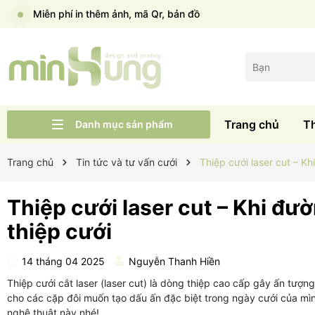
Miễn phí in thêm ảnh, mã Qr, bản đồ
Trang chủ
T
Danh mục sản phẩm
Liên hệ
Tư vấn cưới
Thiệp cưới Wid
Trang chủ
Trang chủ
Tin tức và tư vấn cưới
Thiệp cưới laser cut – Kh
Thiệp cưới laser cut – Khi đư
thiệp cưới
14 tháng 04 2025
Nguyễn Thanh Hiền
Thiệp cưới cắt laser (laser cut) là dòng thiệp cao cấp gây ấn tượng
cho các cặp đôi muốn tạo dấu ấn đặc biệt trong ngày cưới của m
nghệ thuật này nhé!