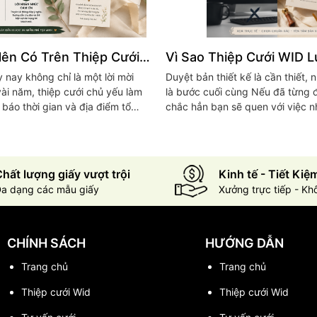
Nên Có Trên Thiệp Cưới
Vì Sao Thiệp Cưới WID 
à Nhiều Cặp Đôi Đang Lựa
Khích Khách In Thử Trướ
 nay không chỉ là một lời mời
Duyệt bản thiết kế là cần thiết,
Xuất
ài năm, thiệp cưới chủ yếu làm
là bước cuối cùng Nếu đã từng đ
báo thời gian và địa điểm tổ
chắc hẳn bạn sẽ quen với việc 
 ngày nay vai trò của nó...
bản thiết kế (maket hoặc layout)
Messenger hay Email...
hất lượng giấy vượt trội
Kinh tế - Tiết Kiệ
a dạng các mẫu giấy
Xưởng trực tiếp - Kh
CHÍNH SÁCH
HƯỚNG DẪN
Trang chủ
Trang chủ
Thiệp cưới Wid
Thiệp cưới Wid