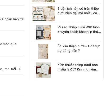
3 tiện ích nên có trên thiệp
cưới hiện đại mà nhiều cặp
đôi đang lựa chọn
và hoàn hảo tới
Vì sao Thiệp cưới WID luôn
khuyến khích khách in thử
trước khi sản xuất
một món quà
Ép kim thiệp cưới – Có thực
sự đáng tiền ?
Kích thước thiệp cưới bao
c, ren lưới…).
nhiêu là đủ? Kinh nghiệm
lựa chọn từ Thiệp cưới WID