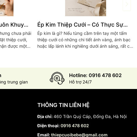
Luôn Khuyến
Ép Kim Thiệp Cưới – Có Thực Sự
c Khi Sản
Đáng Tiền ?
 nhưng chưa phải
Ép kim là gì? Nếu từng cầm trên tay một tấm
ặt thiệp cưới,
thiệp cưới có những chi tiết ánh vàng, ánh bạc
nhận được một
hoặc lấp lánh khi nghiêng dưới ánh sáng, rất có
 qua Zalo,
thể bạn đã nhìn thấy kỹ thuật ép kim. Hiểu
một...
m
Hotline: 0916 478 602
ông trung gian
Hỗ trợ 24/7
THÔNG TIN LIÊN HỆ
Địa chỉ:
460 Trần Quý Cáp, Đống Đa, Hà Nội
Điện thoại:
0916 478 602
Email:
thiepcuoibebe@gmail.com