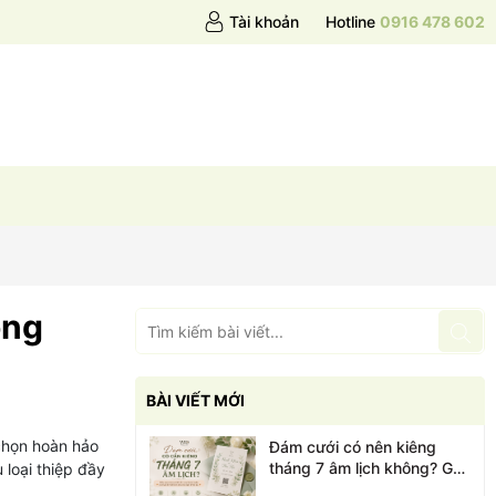
Tài khoản
Hotline
0916 478 602
ong
BÀI VIẾT MỚI
 chọn hoàn hảo
Đám cưới có nên kiêng
tháng 7 âm lịch không? Góc
loại thiệp đầy
nhìn từ Thiệp cưới WID