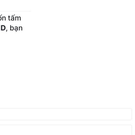
uốn tấm
ID
, bạn