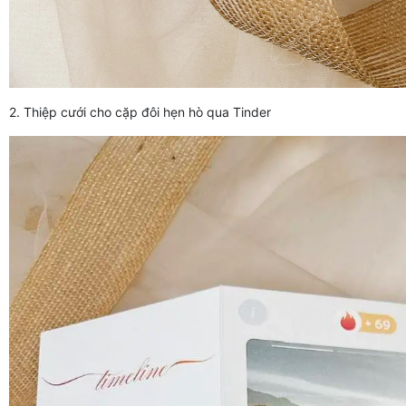
2. Thiệp cưới cho cặp đôi hẹn hò qua Tinder