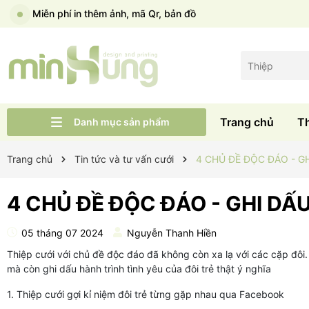
Sản xuất trực tiếp tại xưởng
Trang chủ
T
Danh mục sản phẩm
Liên hệ
Tư vấn cưới
Thiệp cưới Wid
Trang chủ
Trang chủ
Tin tức và tư vấn cưới
4 CHỦ ĐỀ ĐỘC ĐÁO - 
4 CHỦ ĐỀ ĐỘC ĐÁO - GHI D
05 tháng 07 2024
Nguyễn Thanh Hiền
Thiệp cưới với chủ đề độc đáo đã không còn xa lạ với các cặp đôi.
mà còn ghi dấu hành trình tình yêu của đôi trẻ thật ý nghĩa
1. Thiệp cưới gợi kỉ niệm đôi trẻ từng gặp nhau qua Facebook