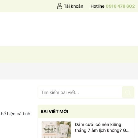
Tài khoản
Hotline
0916 478 602
BÀI VIẾT MỚI
hể hiện cá tính
Đám cưới có nên kiêng
tháng 7 âm lịch không? Góc
nhìn từ Thiệp cưới WID