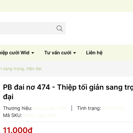
Sản xuất trực tiếp tại xưởng
hiệp cưới Wid
Tư vấn cưới
Liên hệ
n sang trọng, hiện đại
PB đai nơ 474 - Thiệp tối giản sang tr
đại
Thương hiệu:
Đang cập nhật
|
Tình trạng:
Còn hàng
Mã SKU:
Đang cập nhật
11.000₫