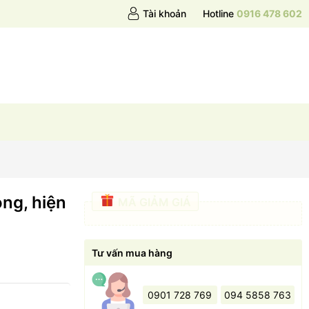
Tài khoản
Hotline
0916 478 602
ọng, hiện
MÃ GIẢM GIÁ
Tư vấn mua hàng
0901 728 769
094 5858 763