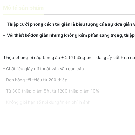
Mô tả sản phẩm
- Thiệp cưới phong cách tối giản là biểu tượng của sự đơn giản v
- Với thiết kế đơn giản nhưng không kém phần sang trọng, thiệp 
Thiệp phong bì nắp tam giác + 2 tờ thông tin + đai giấy cắt hình n
- Chất liệu giấy mĩ thuật vân sần cao cấp
- Đơn hàng tối thiểu từ 200 thiệp.
- Từ 800 thiệp giảm 5%, từ 1200 thiệp giảm 10%
- Không giới hạn số nội dung/miễn phí in ảnh