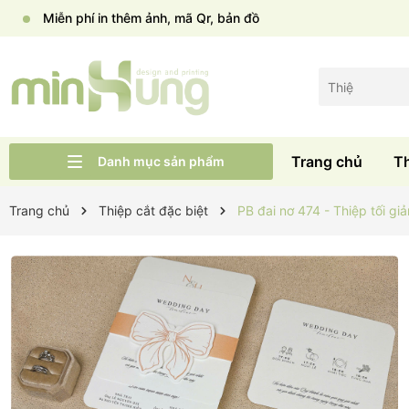
Miễn phí in thêm ảnh, mã Qr, bản đồ
Trang chủ
T
Danh mục sản phẩm
Liên hệ
Tư vấn cưới
Thiệp cưới Wid
Trang chủ
Trang chủ
Thiệp cắt đặc biệt
PB đai nơ 474 - Thiệp tối giả