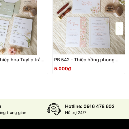
hiệp hoa Tuylip trắng
PB 542 - Thiệp hồng phong
cách hiện đại
5.000₫
m
Hotline: 0916 478 602
ông trung gian
Hỗ trợ 24/7