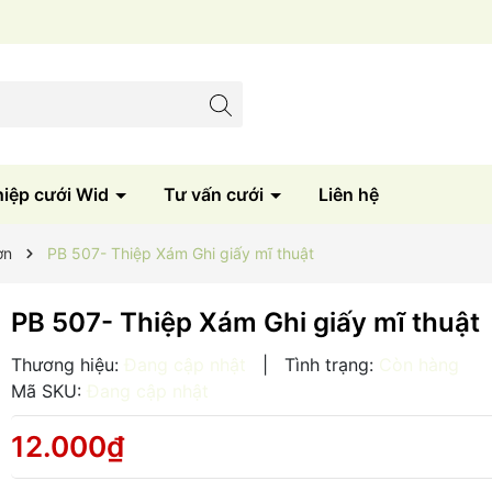
Sản xuất trực tiếp tại xưởng
hiệp cưới Wid
Tư vấn cưới
Liên hệ
ơn
PB 507- Thiệp Xám Ghi giấy mĩ thuật
PB 507- Thiệp Xám Ghi giấy mĩ thuật
Thương hiệu:
Đang cập nhật
|
Tình trạng:
Còn hàng
Mã SKU:
Đang cập nhật
12.000₫