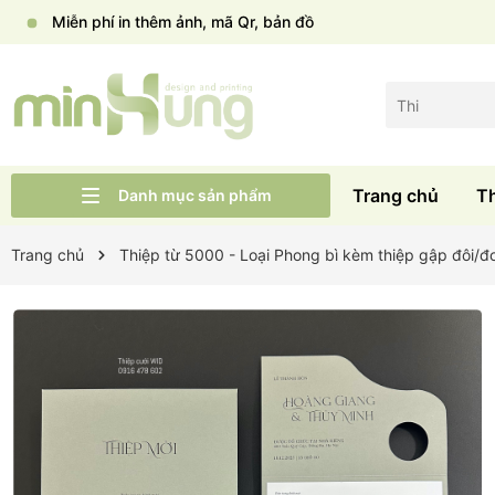
Miễn phí in thêm ảnh, mã Qr, bản đồ
Trang chủ
T
Danh mục sản phẩm
Liên hệ
Tư vấn cưới
Thiệp cưới Wid
Trang chủ
Trang chủ
Thiệp từ 5000 - Loại Phong bì kèm thiệp gập đôi/đ