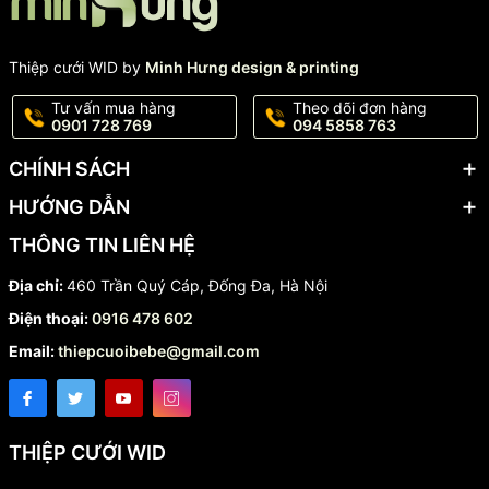
Thiệp cưới WID by
Minh Hưng design & printing
Tư vấn mua hàng
Theo dõi đơn hàng
0901 728 769
094 5858 763
CHÍNH SÁCH
HƯỚNG DẪN
THÔNG TIN LIÊN HỆ
Địa chỉ:
460 Trần Quý Cáp, Đống Đa, Hà Nội
Điện thoại:
0916 478 602
Email:
thiepcuoibebe@gmail.com
THIỆP CƯỚI WID