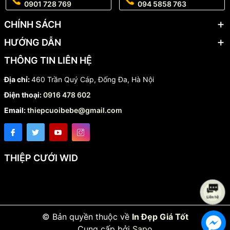
0901 728 769
094 5858 763
CHÍNH SÁCH
HƯỚNG DẪN
THÔNG TIN LIÊN HỆ
Địa chỉ:
460 Trần Quý Cáp, Đống Đa, Hà Nội
Điện thoại:
0916 478 602
Email:
thiepcuoibebe@gmail.com
THIỆP CƯỚI WID
© Bản quyền thuộc về
In Đẹp Giá Tốt
Cung cấp bởi
Sapo