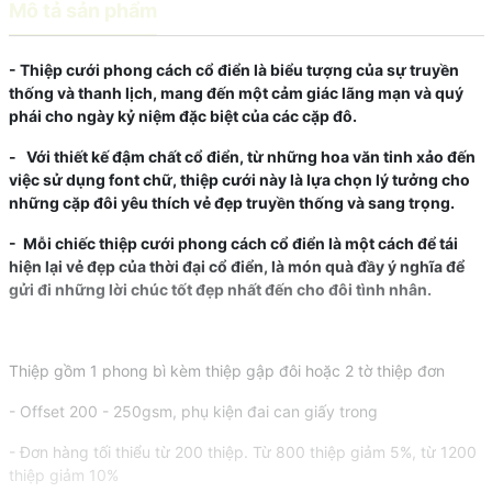
Mô tả sản phẩm
- Thiệp cưới phong cách cổ điển là biểu tượng của sự truyền
thống và thanh lịch, mang đến một cảm giác lãng mạn và quý
phái cho ngày kỷ niệm đặc biệt của các cặp đô.
- Với thiết kế đậm chất cổ điển, từ những hoa văn tinh xảo đến
việc sử dụng font chữ, thiệp cưới này là lựa chọn lý tưởng cho
những cặp đôi yêu thích vẻ đẹp truyền thống và sang trọng.
- Mỗi chiếc thiệp cưới phong cách cổ điển là một cách để tái
hiện lại vẻ đẹp của thời đại cổ điển, là món quà đầy ý nghĩa để
gửi đi những lời chúc tốt đẹp nhất đến cho đôi tình nhân.
Thiệp gồm 1 phong bì kèm thiệp gập đôi hoặc 2 tờ thiệp đơn
- Offset 200 - 250gsm, phụ kiện đai can giấy trong
- Đơn hàng tối thiểu từ 200 thiệp. Từ 800 thiệp giảm 5%, từ 1200
thiệp giảm 10%