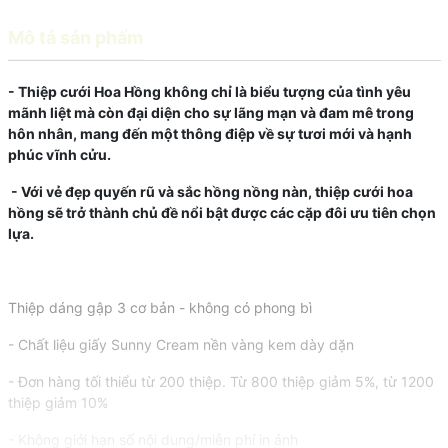
Mô tả sản phẩm
- Thiệp cưới Hoa Hồng không chỉ là biểu tượng của tình yêu
mãnh liệt mà còn đại diện cho sự lãng mạn và đam mê trong
hôn nhân, mang đến một thông điệp về sự tươi mới và hạnh
phúc vĩnh cửu.
- Với vẻ đẹp quyến rũ và sắc hồng nồng nàn, thiệp cưới hoa
hồng sẽ trở thành chủ đề nổi bật được các cặp đôi ưu tiên chọn
lựa.
Thiệp dáng gập 3 cơ bản - không có phong bì
- Chất liệu giấy Sunny Cream nền vàng kem dày dặn
- Đơn hàng tối thiểu từ 200 thiệp. Từ 800 thiệp giảm 5%, từ 1200
thiệp giảm 10%
- Không giới hạn số nội dung/miễn phí in ảnh