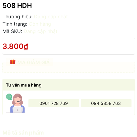
508 HDH
Thương hiệu:
Đang cập nhật
Tình trạng:
Còn hàng
Mã SKU:
Đang cập nhật
3.800₫
MÃ GIẢM GIÁ
Tư vấn mua hàng
0901 728 769
094 5858 763
Mô tả sản phẩm