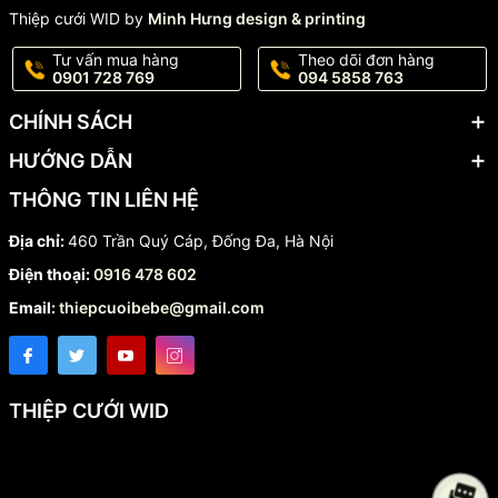
Thiệp cưới WID by
Minh Hưng design & printing
Tư vấn mua hàng
Theo dõi đơn hàng
0901 728 769
094 5858 763
CHÍNH SÁCH
HƯỚNG DẪN
THÔNG TIN LIÊN HỆ
Địa chỉ:
460 Trần Quý Cáp, Đống Đa, Hà Nội
Điện thoại:
0916 478 602
Email:
thiepcuoibebe@gmail.com
THIỆP CƯỚI WID