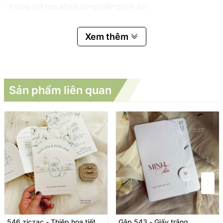
- Không giới hạn số nội dung/miễn phí in ảnh
Xem thêm
Sản phẩm liên quan
546 ziczac - Thiệp họa tiết
Gập 543 - Giấy trắng