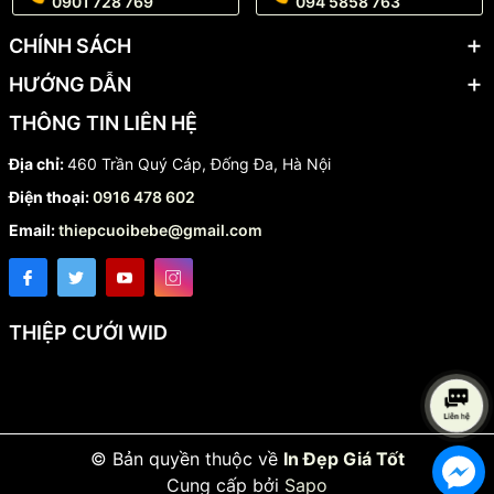
0901 728 769
094 5858 763
CHÍNH SÁCH
HƯỚNG DẪN
THÔNG TIN LIÊN HỆ
Địa chỉ:
460 Trần Quý Cáp, Đống Đa, Hà Nội
Điện thoại:
0916 478 602
Email:
thiepcuoibebe@gmail.com
THIỆP CƯỚI WID
© Bản quyền thuộc về
In Đẹp Giá Tốt
Cung cấp bởi
Sapo