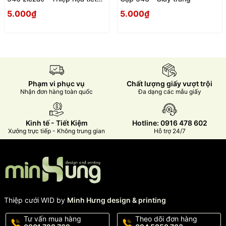
Vintage hiện đại, sang trọng
5.000₫
5.000₫
Phạm vi phục vụ
Chất lượng giấy vượt trội
Nhận đơn hàng toàn quốc
Đa dạng các mẫu giấy
Kinh tế - Tiết Kiệm
Hotline: 0916 478 602
Xưởng trực tiếp - Không trung gian
Hỗ trợ 24/7
Thiệp cưới WID by
Minh Hưng design & printing
Tư vấn mua hàng
Theo dõi đơn hàng