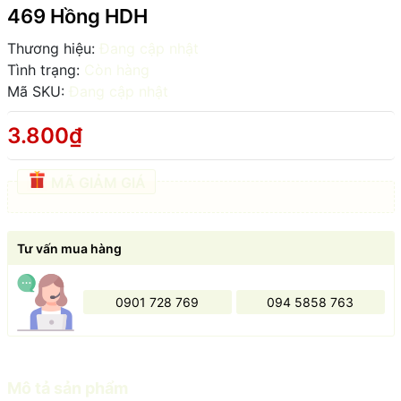
469 Hồng HDH
Thương hiệu:
Đang cập nhật
Tình trạng:
Còn hàng
Mã SKU:
Đang cập nhật
3.800₫
MÃ GIẢM GIÁ
Tư vấn mua hàng
0901 728 769
094 5858 763
Mô tả sản phẩm