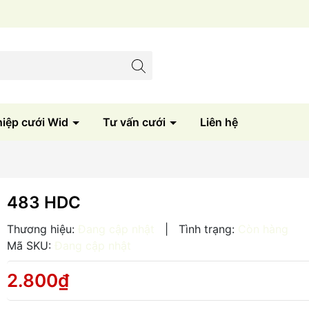
Sản xuất trực tiếp tại xưởng
hiệp cưới Wid
Tư vấn cưới
Liên hệ
483 HDC
Thương hiệu:
Đang cập nhật
|
Tình trạng:
Còn hàng
Mã SKU:
Đang cập nhật
2.800₫