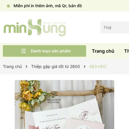
Miễn phí in thêm ảnh, mã Qr, bản đồ
Trang chủ
T
Danh mục sản phẩm
Liên hệ
Tư vấn cưới
Thiệp cưới Wid
Trang chủ
Trang chủ
Thiệp gập giá tốt từ 2800
483 HDC