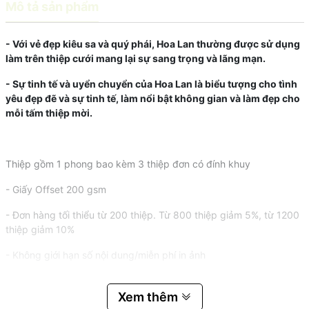
Mô tả sản phẩm
- Với vẻ đẹp kiêu sa và quý phái, Hoa Lan thường được sử dụng
làm trên thiệp cưới mang lại sự sang trọng và lãng mạn.
- Sự tinh tế và uyển chuyển của Hoa Lan là biểu tượng cho tình
yêu đẹp đẽ và sự tinh tế, làm nổi bật không gian và làm đẹp cho
mỗi tấm thiệp mời.
Thiệp gồm 1 phong bao kèm 3 thiệp đơn có đính khuy
- Giấy Offset 200 gsm
- Đơn hàng tối thiểu từ 200 thiệp. Từ 800 thiệp giảm 5%, từ 1200
thiệp giảm 10%
- Không giới hạn số nội dung/miễn phí in ảnh
Xem thêm