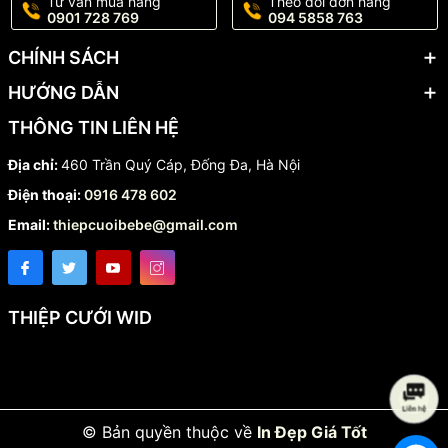
Tư vấn mua hàng
Theo dõi đơn hàng
0901 728 769
094 5858 763
CHÍNH SÁCH
HƯỚNG DẪN
THÔNG TIN LIÊN HỆ
Địa chỉ:
460 Trần Quý Cáp, Đống Đa, Hà Nội
Điện thoại:
0916 478 602
Email:
thiepcuoibebe@gmail.com
THIỆP CƯỚI WID
© Bản quyền thuộc về
In Đẹp Giá Tốt