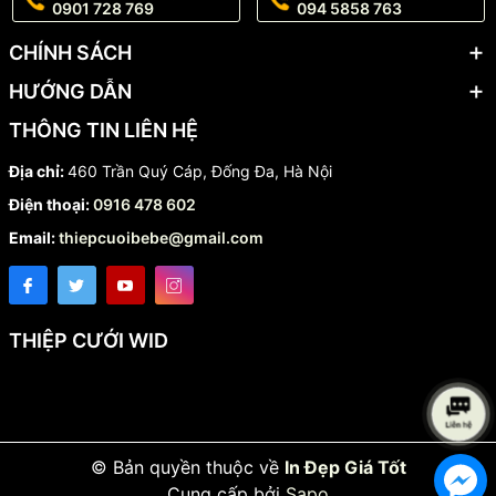
0901 728 769
094 5858 763
CHÍNH SÁCH
HƯỚNG DẪN
THÔNG TIN LIÊN HỆ
Địa chỉ:
460 Trần Quý Cáp, Đống Đa, Hà Nội
Điện thoại:
0916 478 602
Email:
thiepcuoibebe@gmail.com
THIỆP CƯỚI WID
© Bản quyền thuộc về
In Đẹp Giá Tốt
Cung cấp bởi
Sapo