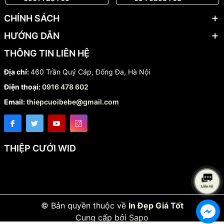
CHÍNH SÁCH
HƯỚNG DẪN
THÔNG TIN LIÊN HỆ
Địa chỉ:
460 Trần Quý Cáp, Đống Đa, Hà Nội
Điện thoại:
0916 478 602
Email:
thiepcuoibebe@gmail.com
THIỆP CƯỚI WID
© Bản quyền thuộc về
In Đẹp Giá Tốt
Cung cấp bởi
Sapo