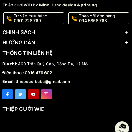
Thiệp cưới WID by
Minh Hưng design & printing
Tư vấn mua hàng
Theo dõi đơn hàng
0901 728 769
094 5858 763
CHÍNH SÁCH
HƯỚNG DẪN
THÔNG TIN LIÊN HỆ
Địa chỉ:
460 Trần Quý Cáp, Đống Đa, Hà Nội
Điện thoại:
0916 478 602
Email:
thiepcuoibebe@gmail.com
THIỆP CƯỚI WID