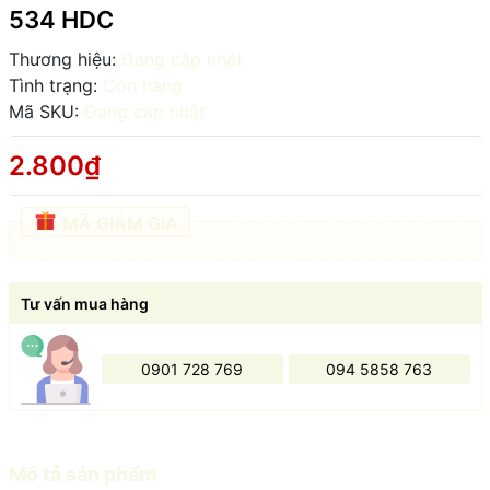
534 HDC
Thương hiệu:
Đang cập nhật
Tình trạng:
Còn hàng
Mã SKU:
Đang cập nhật
2.800₫
MÃ GIẢM GIÁ
Tư vấn mua hàng
0901 728 769
094 5858 763
Mô tả sản phẩm