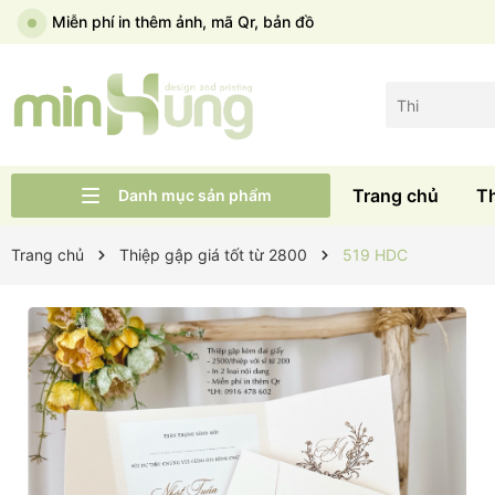
Miễn phí in thêm ảnh, mã Qr, bản đồ
Trang chủ
T
Danh mục sản phẩm
Liên hệ
Tư vấn cưới
Thiệp cưới Wid
Trang chủ
Trang chủ
Thiệp gập giá tốt từ 2800
519 HDC