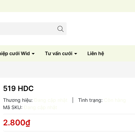
Sản xuất trực tiếp tại xưởng
hiệp cưới Wid
Tư vấn cưới
Liên hệ
519 HDC
Thương hiệu:
Đang cập nhật
|
Tình trạng:
Còn hàng
Mã SKU:
Đang cập nhật
2.800₫