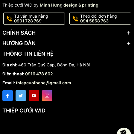
Thiệp cưới WID by
Minh Hưng design & printing
Tư vấn mua hàng
Theo dõi đơn hàng
0901 728 769
094 5858 763
CHÍNH SÁCH
HƯỚNG DẪN
THÔNG TIN LIÊN HỆ
Địa chỉ:
460 Trần Quý Cáp, Đống Đa, Hà Nội
Điện thoại:
0916 478 602
Email:
thiepcuoibebe@gmail.com
THIỆP CƯỚI WID