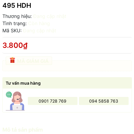
495 HDH
Thương hiệu:
Đang cập nhật
Tình trạng:
Còn hàng
Mã SKU:
Đang cập nhật
3.800₫
MÃ GIẢM GIÁ
Tư vấn mua hàng
0901 728 769
094 5858 763
Mô tả sản phẩm