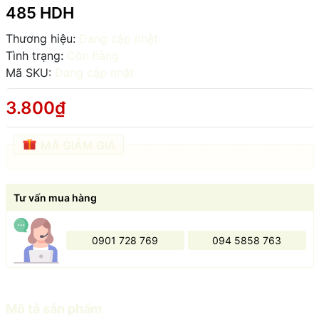
485 HDH
Thương hiệu:
Đang cập nhật
Tình trạng:
Còn hàng
Mã SKU:
Đang cập nhật
3.800₫
MÃ GIẢM GIÁ
Tư vấn mua hàng
0901 728 769
094 5858 763
Mô tả sản phẩm