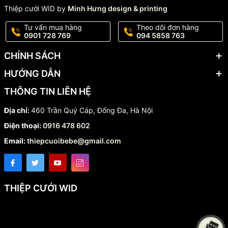
Thiệp cưới WID by
Minh Hưng design & printing
Tư vấn mua hàng
Theo dõi đơn hàng
0901 728 769
094 5858 763
CHÍNH SÁCH
HƯỚNG DẪN
THÔNG TIN LIÊN HỆ
Địa chỉ:
460 Trần Quý Cáp, Đống Đa, Hà Nội
Điện thoại:
0916 478 602
Email:
thiepcuoibebe@gmail.com
THIỆP CƯỚI WID