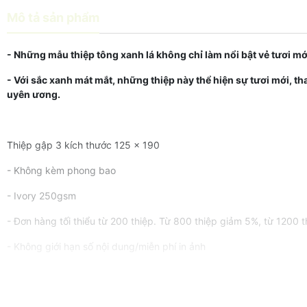
Mô tả sản phẩm
- Những mẫu thiệp tông xanh lá không chỉ làm nổi bật vẻ tươi m
- Với sắc xanh mát mắt, những thiệp này thể hiện sự tươi mới, th
uyên ương.
Thiệp gập 3 kích thước 125 x 190
- Không kèm phong bao
- Ivory 250gsm
- Đơn hàng tối thiểu từ 200 thiệp. Từ 800 thiệp giảm 5%, từ 1200 
- Không giới hạn số nội dung/miễn phí in ảnh