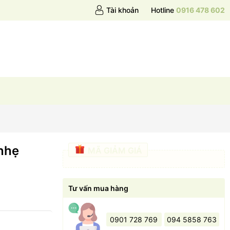
Tài khoản
Hotline
0916 478 602
 nhẹ
MÃ GIẢM GIÁ
Tư vấn mua hàng
0901 728 769
094 5858 763