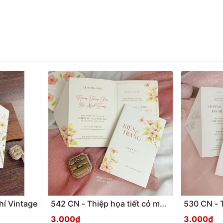
hí Vintage
542 CN - Thiệp họa tiết cỏ mùa
530 CN - Thiệp phong cách tối
xuân nhẹ nhàng
giản, tran
3.000₫
3.000₫