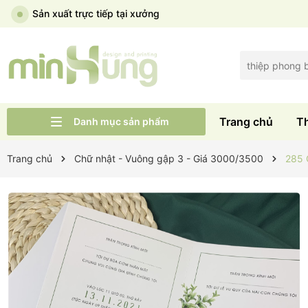
Sản xuất trực tiếp tại xưởng
Trang chủ
T
Danh mục sản phẩm
Liên hệ
Tư vấn cưới
Thiệp cưới Wid
Trang chủ
Trang chủ
Chữ nhật - Vuông gập 3 - Giá 3000/3500
285 