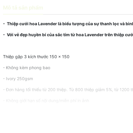
Mô tả sản phẩm
- Thiệp cưới hoa Lavender là biểu tượng của sự thanh lọc và bình
- Với vẻ đẹp huyền bí của sắc tím từ hoa Lavender trên thiệp c
Thiệp gập 3 kích thước 150 x 150
- Không kèm phong bao
- Ivory 250gsm
- Đơn hàng tối thiểu từ 200 thiệp. Từ 800 thiệp giảm 5%, từ 1200 
- Không giới hạn số nội dung/miễn phí in ảnh