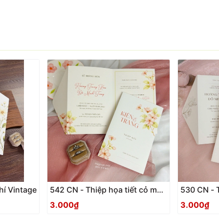
hí Vintage
542 CN - Thiệp họa tiết cỏ mùa
530 CN - Thiệp phong cách tối
xuân nhẹ nhàng
giản, tran
3.000₫
3.000₫