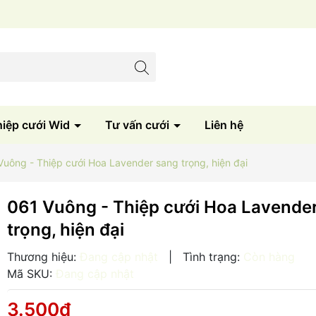
Sản xuất trực tiếp tại xưởng
hiệp cưới Wid
Tư vấn cưới
Liên hệ
Vuông - Thiệp cưới Hoa Lavender sang trọng, hiện đại
061 Vuông - Thiệp cưới Hoa Lavende
trọng, hiện đại
Thương hiệu:
Đang cập nhật
|
Tình trạng:
Còn hàng
Mã SKU:
Đang cập nhật
3.500₫