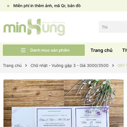
Miễn phí in thêm ảnh, mã Qr, bản đồ
Trang chủ
T
Danh mục sản phẩm
Liên hệ
Tư vấn cưới
Thiệp cưới Wid
Trang chủ
Trang chủ
Chữ nhật - Vuông gập 3 - Giá 3000/3500
061 