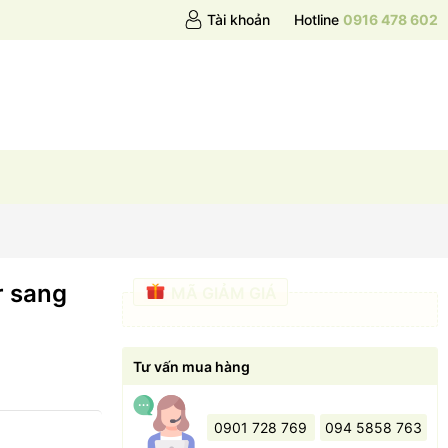
Tài khoản
Hotline
0916 478 602
r sang
MÃ GIẢM GIÁ
Tư vấn mua hàng
0901 728 769
094 5858 763